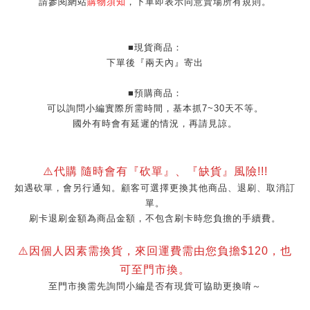
請參閱網站
購物須知
，下單即表示同意賣場所有規則。
■現貨商品：
下單後『兩天內』寄出
■預購商品：
可以詢問小編實際所需時間，基本抓7~30天不等。
國外有時會有延遲的情況，再請見諒。
⚠️代購 隨時會有『砍單』
、『缺貨』風險!!!
如遇砍單，會另行通知。顧客可選擇更換其他商品、退刷、取消訂
單。
刷卡退刷金額為商品金額，不包含刷卡時您負擔的手續費。
⚠️因個人因素需換貨，來回運費需由您負擔$120，也
可至門市換。
至門市換需先詢問小編是否有現貨可協助更換唷～