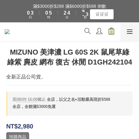
:
:
:
0
3
0
5
2
4
3
9
🛒🛒🛒
全館滿$3000享『超商』免運費
日
時
分
秒
2
4
1
3
2
8
1
3
0
2
1
7
0
2
1
0
6
全館滿$3000享『超商』免運費
1
0
5
0
4
3
MIZUNO 美津濃 LG 60S 2K 鼠尾草綠
2
綠紫 麂皮 網布 復古 休閒 D1GH242104
1
0
全新正品公司貨。
至
08/09 16:00
截止
全店，以父之名‣活動最高現折$588
全店，全館滿$3000免運
NT$2,980
預購商品