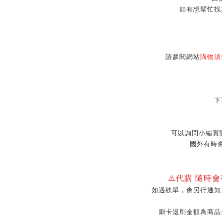
如有想幫忙找
請參閱網站
購物須
下
可以詢問小編實
國外有時
⚠️代購 隨時
如遇砍單，會另行通知
刷卡退刷金額為商品