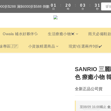
1
:
:
:
0
1
2
0
0
3
3
000折$288 滿$6000折$588 倒數
全館滿$3000享『超商』免運費
🛒
0
日
時
分
秒
0
1
2
2
0
1
1
全館滿$3000享『超商』免運費
0
0
Owala 補水好夥伴💦
生活療癒小物💓
雨天必備鞋款
線專區🇯🇵
小資族精選商品
現貨\任選兩件9折✔️
SANRIO 三
色 療癒小物 
全新正品公司貨
至
08/09 16:00
截止
全