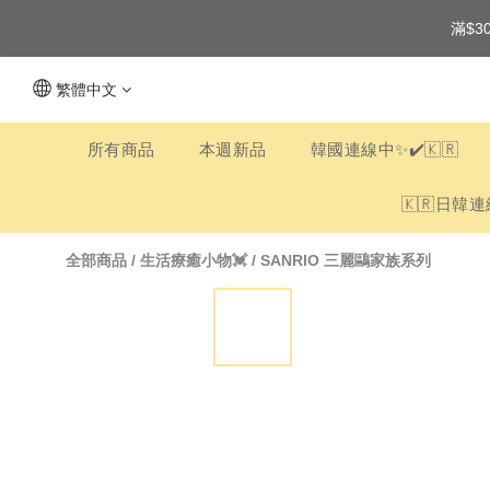
滿$3
繁體中文
所有商品
本週新品
韓國連線中✨✔️🇰🇷
🇰🇷日韓連
全部商品
/
生活療癒小物💓
/
SANRIO 三麗鷗家族系列