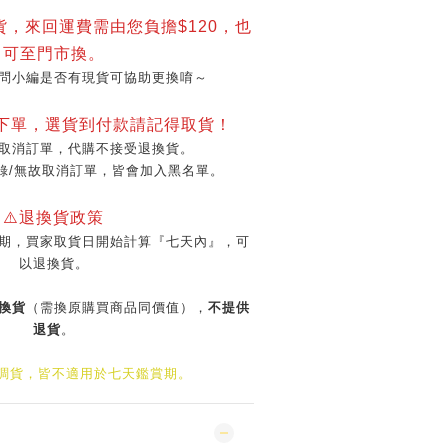
貨，來回運費需由您負擔$120，也
可至門市換。
問小編是否有現貨可協助更換唷～
再下單，選貨到付款請記得取貨！
取消訂單，代購不接受退換貨。
錄/無故取消訂單，皆會加入黑名單。
⚠️退換貨政策
期，買家取貨日開始計算『七天內』，可
以退換貨。
換貨
（需換原購買商品同價值），
不提供
退貨
。
/調貨，皆不適用於七天鑑賞期。