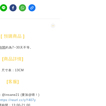
[
預購商品
]
時間
約為7~30天不等。
[
商品詳情
]
尺寸表：13CM
[
客服
]
D：@insane21 (要加@唷！)
https://reurl.cc/yY407y
時間：13:00-21:00