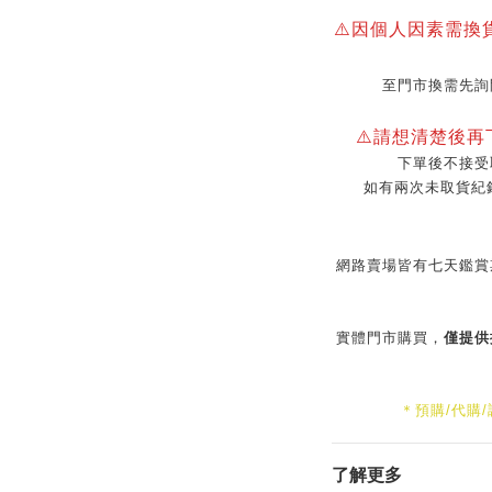
⚠️因個人因素需換
至門市換需先詢
⚠️請想清楚後
下單後不接受
如有兩次未取貨紀
網路賣場皆有七天鑑賞
實體門市購買，
僅提供
＊預購/代購
了解更多