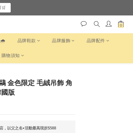
🛒
️
品牌鞋款
品牌服飾
品牌配件
購物須知
麗鷗 金色限定 毛絨吊飾 角
韓國版
店，以父之名‣活動最高現折$588