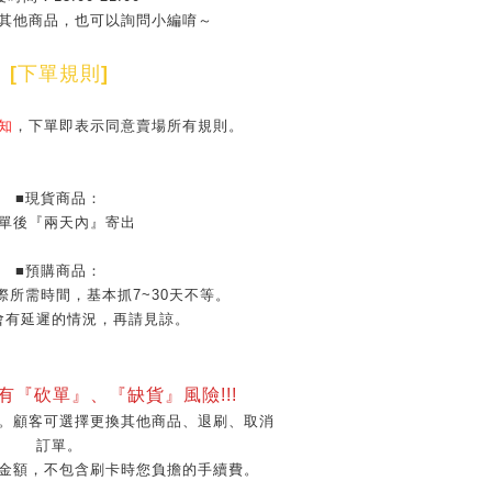
其他商品，也可以詢問小編唷～
[
下單規則
]
知
，下單即表示同意賣場所有規則。
■現貨商品：
單後『兩天內』寄出
■預購商品：
際所需時間，基本抓7~30天不等。
會有延遲的情況，再請見諒。
會有『砍單』、『缺貨』風險!!!
。顧客可選擇更換其他商品、退刷、取消
訂單。
金額，不包含刷卡時您負擔的手續費。