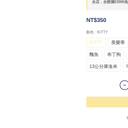
全店，全館滿$3000
NT$350
顏色
: KITTY
KITTY
美樂蒂
醜魚
布丁狗
13公分庫洛米