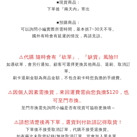
■現貨商品：
下單後『兩天內』寄出
■預購商品：
可以詢問小編實際所需時間，基本抓7~30天不等。
國外有時會有延遲的情況，再請見諒。
⚠️代購 隨時會有『砍單』
、『缺貨』風險!!!
如遇砍單，會另行通知。顧客可選擇更換其他商品、退刷、取消訂
單。
刷卡退刷金額為商品金額，不包含刷卡時您負擔的手續費。
⚠️因個人因素需換貨，來回運費需由您負擔$120，也
可至門市換。
至門市換需先詢問小編是否有現貨可協助更換唷～
⚠️請想清楚後再下單，選貨到付款請記得取貨！
下單後不接受取消訂單，代購不接受退換貨。
如有兩次未取貨紀錄/無故取消訂單，皆會加入黑名單。