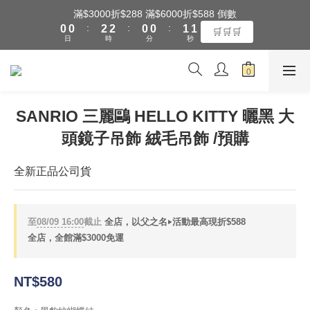
1
1
3
3
1
1
2
2
滿$3000折$288 滿$6000折$588 倒數
全館滿$3000享『超商』免運費
:
:
:
0
0
2
2
0
0
1
1
🛒🛒🛒
日
時
分
秒
1
1
0
0
0
0
全館滿$3000享『超商』免運費
SANRIO 三麗鷗 HELLO KITTY 曬黑 大
頭鏡子吊飾 絨毛吊飾 /預購
全新正品公司貨
至
08/09 16:00
截止
全店，以父之名‣活動最高現折$588
全店，全館滿$3000免運
NT$580