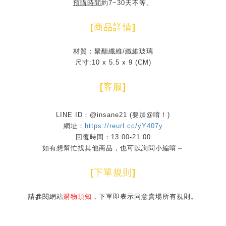
預購時間
約7~30天不等。
[
商品詳情
]
材質：聚酯纖維/纖維玻璃
尺寸:10 x 5.5 x 9 (CM)
[
客服
]
LINE ID：@insane21 (要加@唷！)
網址：
https://reurl.cc/yY407y
回覆時間：13:00-21:00
如有想幫忙找其他商品，也可以詢問小編唷～
[
下單規則
]
請參閱網站
購物須知
，下單即表示同意賣場所有規則。