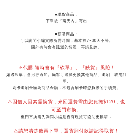
■現貨商品：
下單後『兩天內』寄出
■預購商品：
可以詢問小編實際所需時間，基本抓7~30天不等。
國外有時會有延遲的情況，再請見諒。
⚠️代購 隨時會有『砍單』、『缺貨』風險!!!
如遇砍單，會另行通知。顧客可選擇更換其他商品、退刷、取消訂
單。
刷卡退刷金額為商品金額，不包含刷卡時您負擔的手續費。
⚠️因個人因素需換貨，來回運費需由您負擔$120，也
可至門市換。
至門市換需先詢問小編是否有現貨可協助更換唷～
⚠️請想清楚後再下單，選貨到付款請記得取貨！