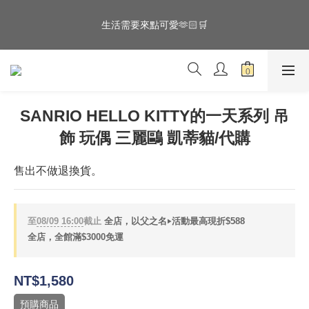
5
6
6
6
6
9
7
4
5
5
5
5
8
6
全館滿$3000享『超商』免運費
生活需要來點可愛🫶🏻🛒
3
4
4
4
4
9
7
5
2
3
3
3
3
8
6
4
1
2
2
2
2
7
5
3
滿$3000折$288 滿$6000折$588 倒數
:
:
:
0
1
1
1
1
6
4
2
🛒🛒🛒
日
時
分
秒
0
0
0
0
5
3
1
4
2
0
SANRIO HELLO KITTY的一天系列 吊
3
1
全館滿$3000享『超商』免運費
飾 玩偶 三麗鷗 凱蒂貓/代購
2
0
1
0
售出不做退換貨。
至
08/09 16:00
截止
全店，以父之名‣活動最高現折$588
全店，全館滿$3000免運
NT$1,580
預購商品