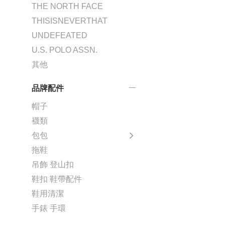
THE NORTH FACE
THISISNEVERTHAT
UNDEFEATED
U.S. POLO ASSN.
其他
品牌配件
帽子
襪類
包包
拖鞋
吊飾 登山扣
鞋扣 鞋帶配件
鞋用清潔
手錶 手環