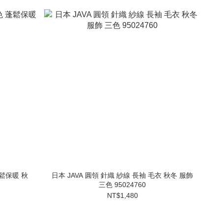
蓬鬆保暖 秋
日本 JAVA 圓領 針織 紗線 長袖 毛衣 秋冬 服飾
三色 95024760
NT$1,480