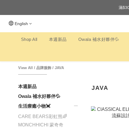
滿$3
English
Shop All
本週新品
Owala 補水好夥伴💦
View All
/
品牌服飾
/
JAVA
本週新品
JAVA
Owala 補水好夥伴💦
生活療癒小物💓
CARE BEARS彩虹熊🌈
MONCHHICHI 蒙奇奇