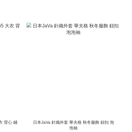
大衣 背心 鋪
日本JaVa 針織外套 華夫格 秋冬服飾 鈕扣 泡
泡袖