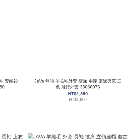
羊羔毛 套頭衫
JaVa 無領 羊羔毛外套 雙面 兩穿 滾邊夾克 三
80
色 飛行外套 33066076
NT$1,380
NT$1,980