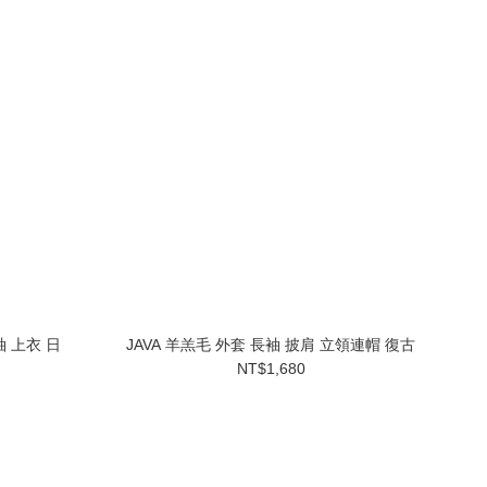
袖 上衣 日
JAVA 羊羔毛 外套 長袖 披肩 立領連帽 復古
NT$1,680