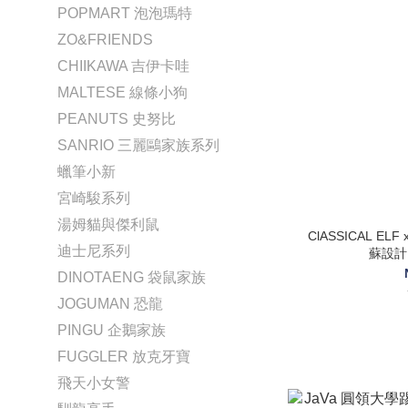
POPMART 泡泡瑪特
ZO&FRIENDS
CHIIKAWA 吉伊卡哇
MALTESE 線條小狗
PEANUTS 史努比
SANRIO 三麗鷗家族系列
蠟筆小新
宮崎駿系列
湯姆貓與傑利鼠
ClASSICAL EL
迪士尼系列
蘇設計 
DINOTAENG 袋鼠家族
JOGUMAN 恐龍
PINGU 企鵝家族
FUGGLER 放克牙寶
飛天小女警