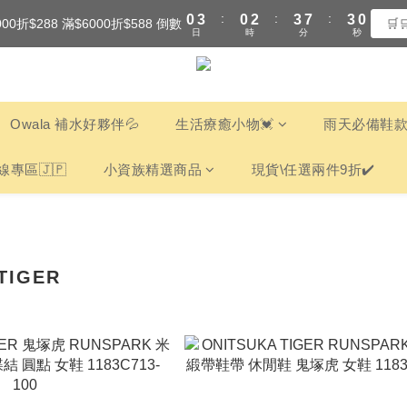
:
:
:
0
3
0
2
3
7
2
9
000折$288 滿$6000折$588 倒數
全館滿$3000享『超商』免運費
🛒
日
時
分
秒
2
1
2
6
1
8
1
0
1
5
0
7
全館滿$3000享『超商』免運費
0
0
4
6
3
5
2
4
Owala 補水好夥伴💦
生活療癒小物💓
雨天必備鞋款
1
3
0
2
線專區🇯🇵
小資族精選商品
現貨\任選兩件9折✔️
1
0
TIGER