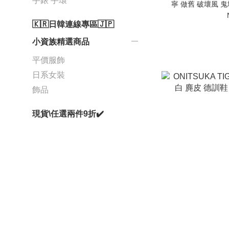
手錶 手環
寧 做舊 破壞風 鬼塚
🇰🇷日韓連線專區🇯🇵
小資族精選商品
平價服飾
日系女裝
飾品
現貨\任選兩件9折✔️