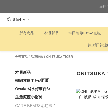
滿$3
繁體中文
所有商品
本週新品
韓國連線中✨✔️🇰🇷
🇰🇷日韓連
全部商品
/
品牌鞋款
/
ONITSUKA TIGER
本週新品
ONITSUKA 
韓國連線中✨✔️🇰🇷
Owala 補水好夥伴💦
生活療癒小物💓
CARE BEARS彩虹熊🌈