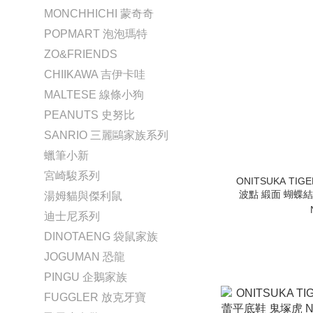
MONCHHICHI 蒙奇奇
POPMART 泡泡瑪特
ZO&FRIENDS
CHIIKAWA 吉伊卡哇
MALTESE 線條小狗
PEANUTS 史努比
SANRIO 三麗鷗家族系列
蠟筆小新
宮崎駿系列
ONITSUKA TI
波點 緞面 蝴蝶結 圓
湯姆貓與傑利鼠
迪士尼系列
DINOTAENG 袋鼠家族
JOGUMAN 恐龍
PINGU 企鵝家族
FUGGLER 放克牙寶