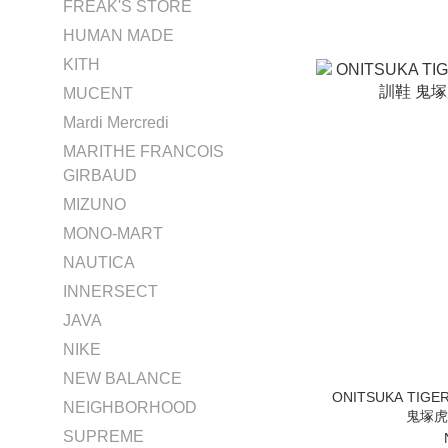
FREAK'S STORE
HUMAN MADE
KITH
MUCENT
Mardi Mercredi
MARITHE FRANCOIS
GIRBAUD
MIZUNO
MONO-MART
NAUTICA
INNERSECT
JAVA
NIKE
NEW BALANCE
ONITSUKA TI
NEIGHBORHOOD
鬼塚虎 
SUPREME