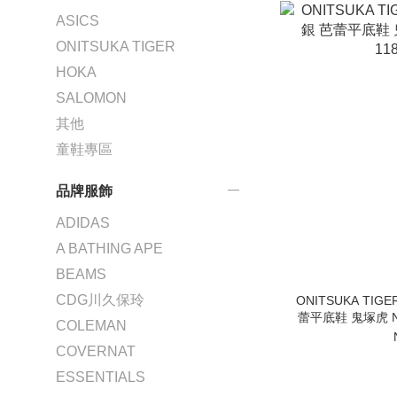
ASICS
ONITSUKA TIGER
HOKA
SALOMON
其他
童鞋專區
品牌服飾
ADIDAS
A BATHING APE
BEAMS
CDG川久保玲
ONITSUKA TIG
蕾平底鞋 鬼塚虎 NM
COLEMAN
COVERNAT
ESSENTIALS